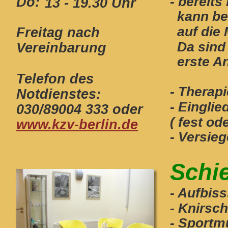
- bereits
Do: 
13 - 19.30 Uhr 
  kann b
  auf di
Freitag nach 
  Da sind
Vereinbarung
  erste 
Telefon des 
- Therap
Notdienstes: 
- Einglie
030/89004 333 oder 
( fest o
www.kzv-berlin.de
- Versie
Schi
- Aufbis
- Knirsc
- Sportm