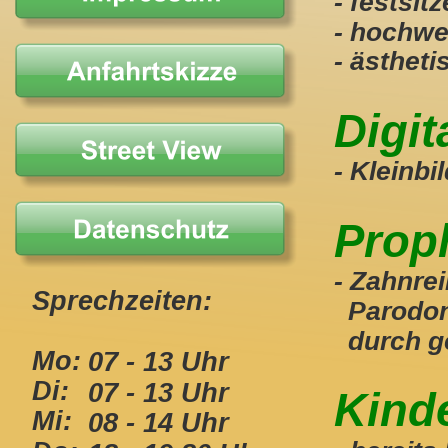
- festsit
- hochwe
- ästheti
Digi
- Kleinb
Prop
- Zahnre
Sprechzeiten:
  Parodo
  durch g
Mo:
07 - 13 Uhr 
Di:
07 - 13 Uhr 
Kind
Mi:  
08 - 14 Uhr 